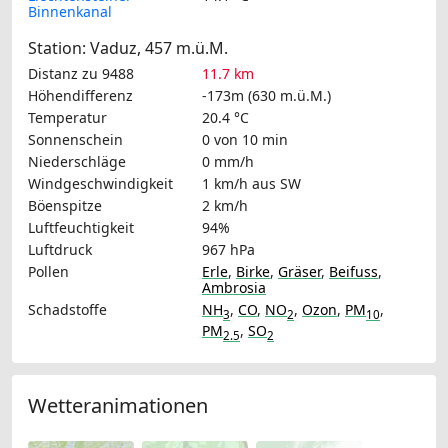
Binnenkanal
Station: Vaduz, 457 m.ü.M.
Distanz zu 9488
11.7 km
Höhendifferenz
-173m (630 m.ü.M.)
Temperatur
20.4 °C
Sonnenschein
0 von 10 min
Niederschläge
0 mm/h
Windgeschwindigkeit
1 km/h
aus SW
Böenspitze
2 km/h
Luftfeuchtigkeit
94%
Luftdruck
967 hPa
Pollen
Erle
,
Birke
,
Gräser
,
Beifuss
,
Ambrosia
Schadstoffe
NH
,
CO
,
NO
,
Ozon
,
PM
,
3
2
10
PM
,
SO
2.5
2
Wetteranimationen