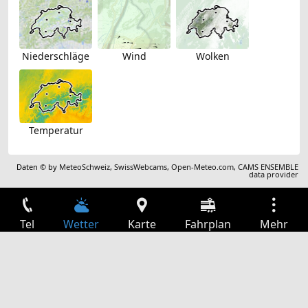
Niederschläge
Wind
Wolken
Temperatur
Daten © by
MeteoSchweiz
,
SwissWebcams
,
Open-Meteo.com
,
CAMS ENSEMBLE
data provider
Tel
Wetter
Karte
Fahrplan
Mehr
Anmelden
Dienste