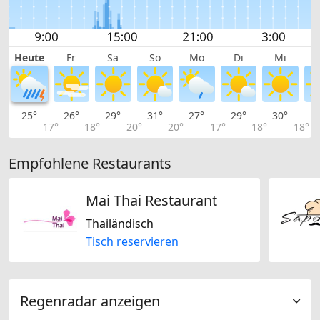
Heute
Fr
Sa
So
Mo
Di
Mi
25°
26°
29°
31°
27°
29°
30°
3
17°
18°
20°
20°
17°
18°
18°
Empfohlene Restaurants
Mai Thai Restaurant
Thailändisch
Tisch reservieren
Regenradar anzeigen