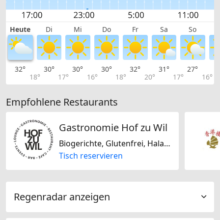
Heute
Di
Mi
Do
Fr
Sa
So
32°
30°
30°
30°
32°
31°
27°
2
18°
17°
16°
18°
20°
17°
16°
Empfohlene Restaurants
Gastronomie Hof zu Wil
Biogerichte, Glutenfrei, Halal, Jain-vegetarisch, Laktosefrei, Nur vegan, Nur vegetarisch, Nussfrei, Sojafrei, Französisch, Italienisch, Deutsch, Schweizerisch
Tisch reservieren
Regenradar anzeigen