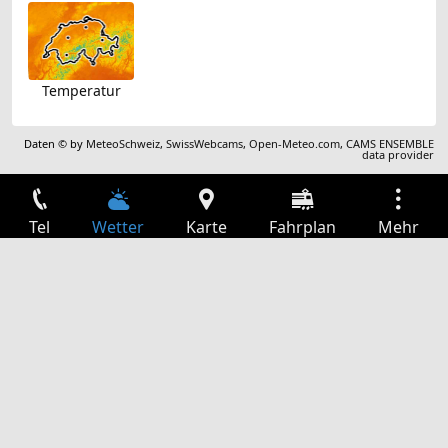
Temperatur
Daten © by
MeteoSchweiz
,
SwissWebcams
,
Open-Meteo.com
,
CAMS ENSEMBLE
data provider
Tel
Wetter
Karte
Fahrplan
Mehr
Anmelden
Dienste
Abfahrtstabelle
Freizeit