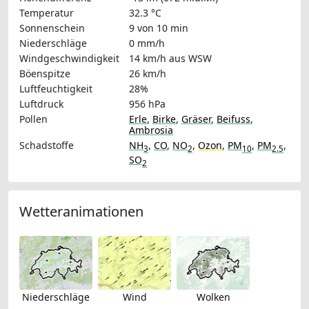
Temperatur
32.3 °C
Sonnenschein
9 von 10 min
Niederschläge
0 mm/h
Windgeschwindigkeit
14 km/h
aus WSW
Böenspitze
26 km/h
Luftfeuchtigkeit
28%
Luftdruck
956 hPa
Pollen
Erle
,
Birke
,
Gräser
,
Beifuss
,
Ambrosia
Schadstoffe
NH
,
CO
,
NO
,
Ozon
,
PM
,
PM
,
3
2
10
2.5
SO
2
Wetteranimationen
Niederschläge
Wind
Wolken