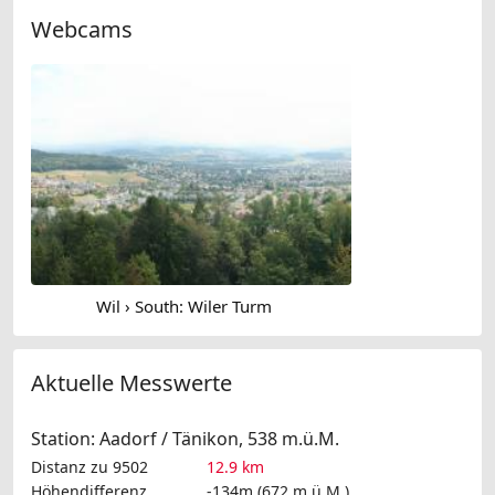
Webcams
Wil › South: Wiler Turm
Aktuelle Messwerte
Station: Aadorf / Tänikon, 538 m.ü.M.
Distanz zu 9502
12.9 km
Höhendifferenz
-134m (672 m.ü.M.)