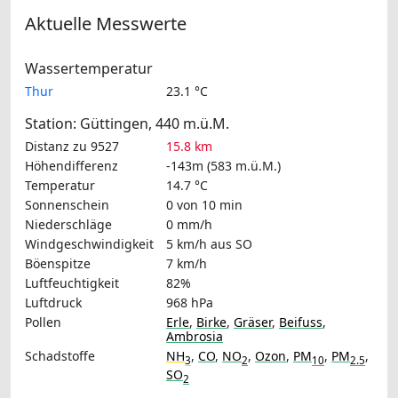
Aktuelle Messwerte
Wassertemperatur
Thur
23.1 °C
Station: Güttingen, 440 m.ü.M.
Distanz zu 9527
15.8 km
Höhendifferenz
-143m (583 m.ü.M.)
Temperatur
14.7 °C
Sonnenschein
0 von 10 min
Niederschläge
0 mm/h
Windgeschwindigkeit
5 km/h
aus SO
Böenspitze
7 km/h
Luftfeuchtigkeit
82%
Luftdruck
968 hPa
Pollen
Erle
,
Birke
,
Gräser
,
Beifuss
,
Ambrosia
Schadstoffe
NH
,
CO
,
NO
,
Ozon
,
PM
,
PM
,
3
2
10
2.5
SO
2