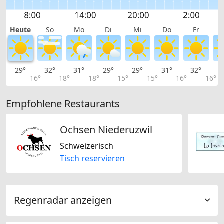
Heute
So
Mo
Di
Mi
Do
Fr
29°
32°
31°
29°
29°
31°
32°
3
16°
18°
18°
15°
15°
16°
16°
Empfohlene Restaurants
Ochsen Niederuzwil
Schweizerisch
Tisch reservieren
Regenradar anzeigen