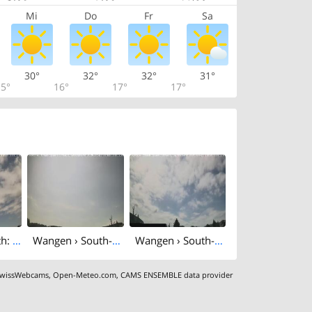
Mi
Do
Fr
Sa
30°
32°
32°
31°
5°
16°
17°
17°
Wangen › North: Sirnach
Wangen › South-east: Sirnach
Wangen › South-west: Sirnach
wissWebcams
,
Open-Meteo.com
,
CAMS ENSEMBLE data provider