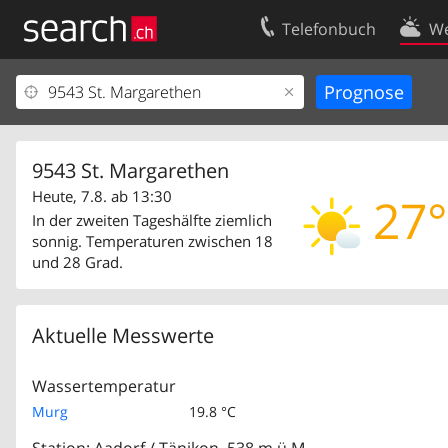
Telefonbuch
We
Ihr Eintrag
Kontakt
Kundencenter Geschäftskunden
Nutzungsbed
Impressum
Datenschutze
9543 St. Margarethen
Heute, 7.8. ab 13:30
27°
In der zweiten Tageshälfte ziemlich
sonnig. Temperaturen zwischen 18
und 28 Grad.
Aktuelle Messwerte
Wassertemperatur
Murg
19.8 °C