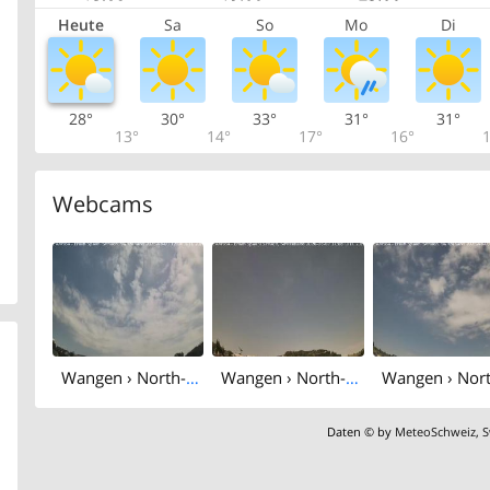
Heute
Sa
So
Mo
Di
28°
30°
33°
31°
31°
13°
14°
17°
16°
1
Webcams
Wangen › North-east: Sirnach
Wangen › North-west: Sirnach
Daten © by
MeteoSchweiz
,
S