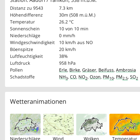
Station: Aadorf / Tänikon, 538 m.ü.M.
Distanz zu 9543
7.3 km
Höhendifferenz
30m (508 m.ü.M.)
Temperatur
26.2 °C
Sonnenschein
10 von 10 min
Niederschläge
0 mm/h
Windgeschwindigkeit
10 km/h
aus NO
Böenspitze
20 km/h
Luftfeuchtigkeit
38%
Luftdruck
958 hPa
Pollen
Erle
,
Birke
,
Gräser
,
Beifuss
,
Ambrosia
Schadstoffe
NH
,
CO
,
NO
,
Ozon
,
PM
,
PM
,
SO
3
2
10
2.5
2
Wetteranimationen
Niederschläge
Wind
Wolken
Temperatur