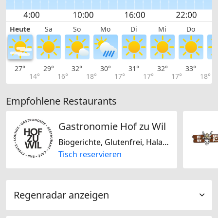
Heute
Sa
So
Mo
Di
Mi
Do
27°
29°
32°
30°
31°
32°
33°
3
14°
16°
18°
17°
17°
17°
18°
Empfohlene Restaurants
Gastronomie Hof zu Wil
Biogerichte, Glutenfrei, Halal, Jain-vegetarisch, Laktosefrei, Nur vegan, Nur vegetarisch, Nussfrei, Sojafrei, Französisch, Italienisch, Deutsch, Schweizerisch
Tisch reservieren
Regenradar anzeigen