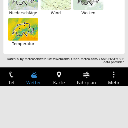
Niederschläge
Wind
Wolken
Temperatur
Daten © by
MeteoSchweiz
,
SwissWebcams
,
Open-Meteo.com
,
CAMS ENSEMBLE
data provider
Tel
Wetter
Karte
Fahrplan
Mehr
Anmelden
Dienste
Abfahrtstabelle