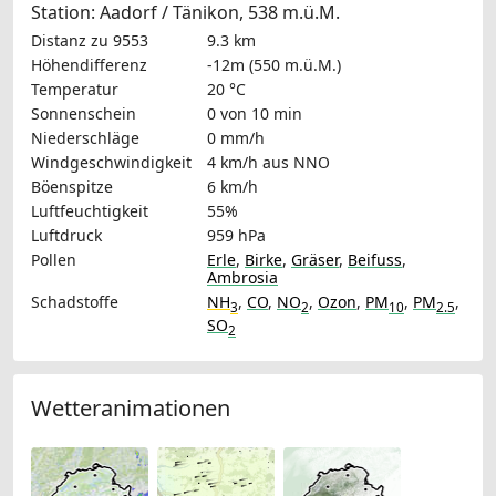
Station: Aadorf / Tänikon, 538 m.ü.M.
Distanz zu 9553
9.3 km
Höhendifferenz
-12m (550 m.ü.M.)
Temperatur
20 °C
Sonnenschein
0 von 10 min
Niederschläge
0 mm/h
Windgeschwindigkeit
4 km/h
aus NNO
Böenspitze
6 km/h
Luftfeuchtigkeit
55%
Luftdruck
959 hPa
Pollen
Erle
,
Birke
,
Gräser
,
Beifuss
,
Ambrosia
Schadstoffe
NH
,
CO
,
NO
,
Ozon
,
PM
,
PM
,
3
2
10
2.5
SO
2
Wetteranimationen