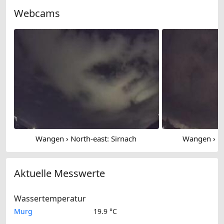
Webcams
Wangen › North-east: Sirnach
Wangen › No
Aktuelle Messwerte
Wassertemperatur
Murg
19.9 °C