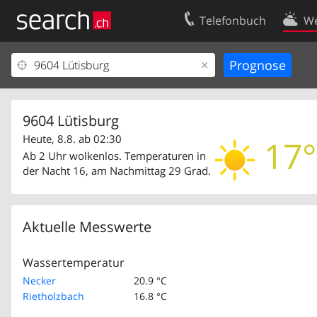
Telefonbuch
We
Ihr Eintrag
Kontakt
Kundencenter Geschäftskunden
Nutzungsbed
Impressum
Datenschutze
9604 Lütisburg
Heute, 8.8. ab 02:30
17°
Ab 2 Uhr wolkenlos. Temperaturen in
der Nacht 16, am Nachmittag 29 Grad.
Aktuelle Messwerte
Wassertemperatur
Necker
20.9 °C
Rietholzbach
16.8 °C