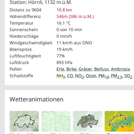
Station: Hörnli, 1132 m.ü.M.
Distanz zu 9604
10.8 km
Höhendifferenz
546m (586 m.ü.M.)
Temperatur
16.1 °C
Sonnenschein
0 von 10 min
Niederschläge
0 mm/h
Windgeschwindigkeit
11 km/h
aus ONO
Böenspitze
19 km/h
Luftfeuchtigkeit
77%
Luftdruck
893 hPa
Pollen
Erle
,
Birke
,
Gräser
,
Beifuss
,
Ambrosia
Schadstoffe
NH
,
CO
,
NO
,
Ozon
,
PM
,
PM
,
SO
3
2
10
2.5
2
Wetteranimationen