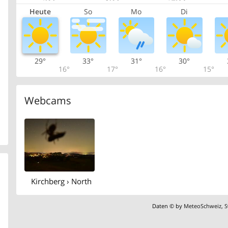
Heute
So
Mo
Di
29°
33°
31°
30°
16°
17°
16°
15°
Webcams
Kirchberg › North
Daten © by
MeteoSchweiz
,
S