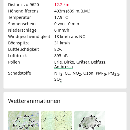
Distanz zu 9620
12.2 km
Höhendifferenz
493m (639 m.ü.M.)
Temperatur
17.9 °C
Sonnenschein
0 von 10 min
Niederschläge
0 mm/h
Windgeschwindigkeit
18 km/h
aus NO
Böenspitze
31 km/h
Luftfeuchtigkeit
82%
Luftdruck
895 hPa
Pollen
Erle
,
Birke
,
Gräser
,
Beifuss
,
Ambrosia
Schadstoffe
NH
,
CO
,
NO
,
Ozon
,
PM
,
PM
,
3
2
10
2.5
SO
2
Wetteranimationen