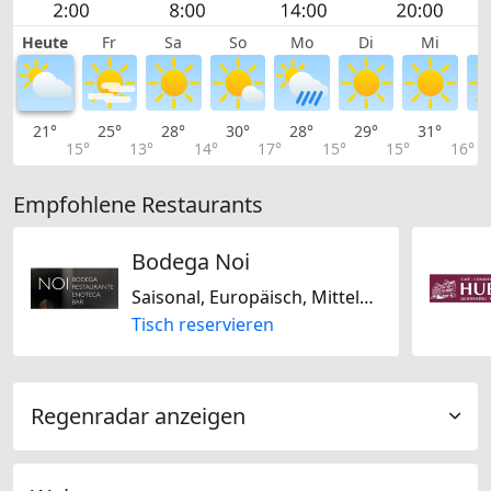
Heute
Fr
Sa
So
Mo
Di
Mi
21°
25°
28°
30°
28°
29°
31°
3
15°
13°
14°
17°
15°
15°
16°
Empfohlene Restaurants
Bodega Noi
Saisonal, Europäisch, Mitteleuropäisch, Mediterran
Tisch reservieren
Regenradar anzeigen