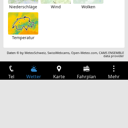
Niederschläge
Wind
Wolken
Temperatur
Daten © by
MeteoSchweiz
,
SwissWebcams
,
Open-Meteo.com
,
CAMS ENSEMBLE
data provider
Tel
Wetter
Karte
Fahrplan
Mehr
Anmelden
Dienste
Abfahrtstabelle