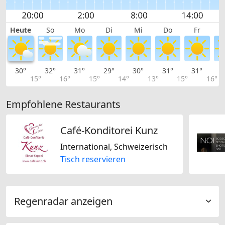
Heute
So
Mo
Di
Mi
Do
Fr
30°
32°
31°
29°
30°
31°
31°
3
15°
16°
15°
14°
13°
15°
16°
Empfohlene Restaurants
Café-Konditorei Kunz
International, Schweizerisch
Tisch reservieren
Regenradar anzeigen