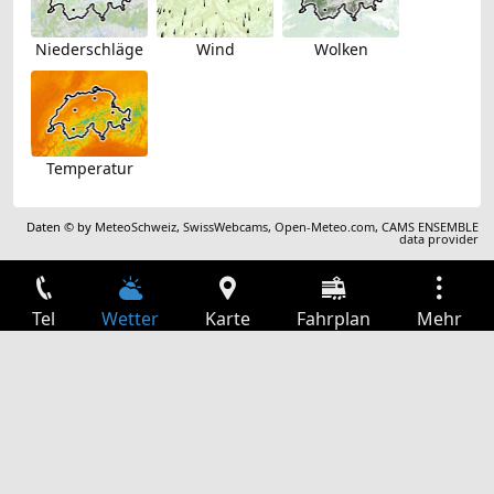
Niederschläge
Wind
Wolken
Temperatur
Daten © by
MeteoSchweiz
,
SwissWebcams
,
Open-Meteo.com
,
CAMS ENSEMBLE
data provider
Tel
Wetter
Karte
Fahrplan
Mehr
Anmelden
Dienste
Abfahrtstabelle