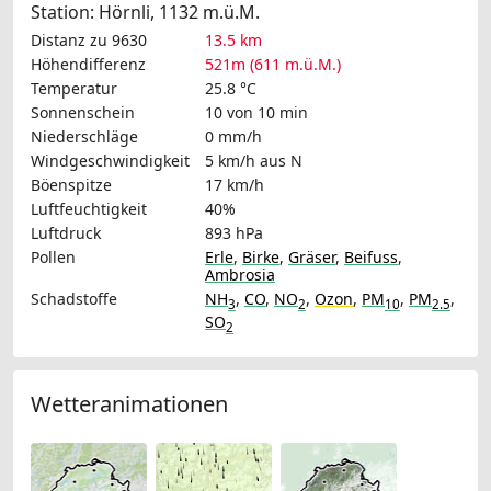
Station: Hörnli, 1132 m.ü.M.
Distanz zu 9630
13.5 km
Höhendifferenz
521m (611 m.ü.M.)
Temperatur
25.8 °C
Sonnenschein
10 von 10 min
Niederschläge
0 mm/h
Windgeschwindigkeit
5 km/h
aus N
Böenspitze
17 km/h
Luftfeuchtigkeit
40%
Luftdruck
893 hPa
Pollen
Erle
,
Birke
,
Gräser
,
Beifuss
,
Ambrosia
Schadstoffe
NH
,
CO
,
NO
,
Ozon
,
PM
,
PM
,
3
2
10
2.5
SO
2
Wetteranimationen