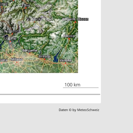
100 km
Daten © by
MeteoSchweiz