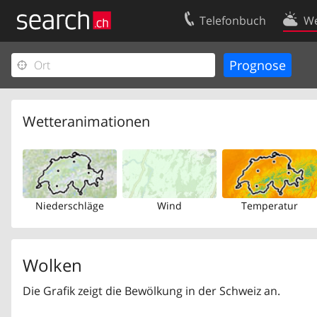
Telefonbuch
We
Ihr Eintrag
Kontakt
Kundencenter Geschäftskunden
Nutzungsbed
Impressum
Datenschutze
Wetteranimationen
Niederschläge
Wind
Temperatur
Wolken
Die Grafik zeigt die Bewölkung in der Schweiz an.