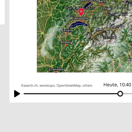
Heute, 10:40
©
search.ch
,
swisstopo
,
OpenStreetMap
,
others