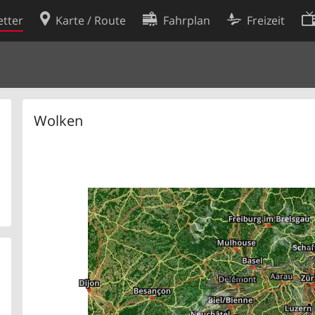
tter
Karte / Route
Fahrplan
Freizeit
Cookie-Richtlinie
ingungen
Cookie-Einstellungen
rklärung
Entwickler
Wolken