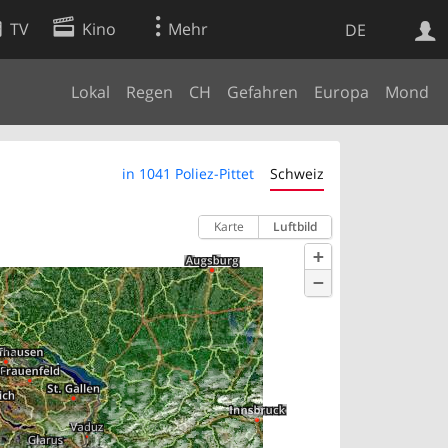
TV
Kino
Mehr
DE
Lokal
Regen
CH
Gefahren
Europa
Mond
Websuche
Apps
in 1041 Poliez-Pittet
Schweiz
Karte
Luftbild
+
−