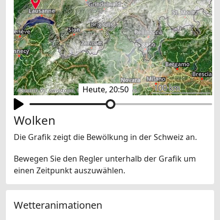
100 km
Heute, 20:50
©
search.ch
,
swisstopo
,
OpenStreetMap
,
others
Wolken
Die Grafik zeigt die Bewölkung in der Schweiz an.
Bewegen Sie den Regler unterhalb der Grafik um
einen Zeitpunkt auszuwählen.
Wetteranimationen