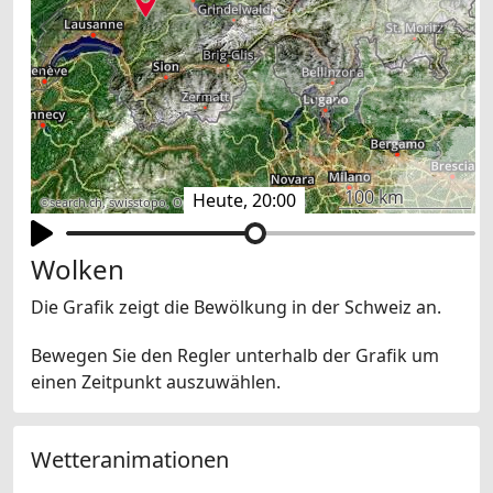
100 km
Heute, 20:00
©
search.ch
,
swisstopo
,
OpenStreetMap
,
others
Wolken
Die Grafik zeigt die Bewölkung in der Schweiz an.
Bewegen Sie den Regler unterhalb der Grafik um
einen Zeitpunkt auszuwählen.
Wetteranimationen