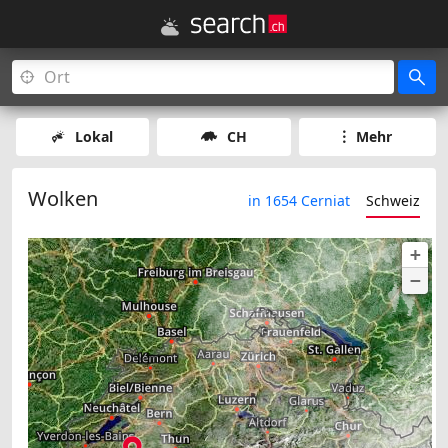
Lokal
CH
Mehr
Wolken
in 1654 Cerniat
Schweiz
+
−