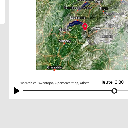
Heute, 3:30
©
search.ch
,
swisstopo
,
OpenStreetMap
,
others