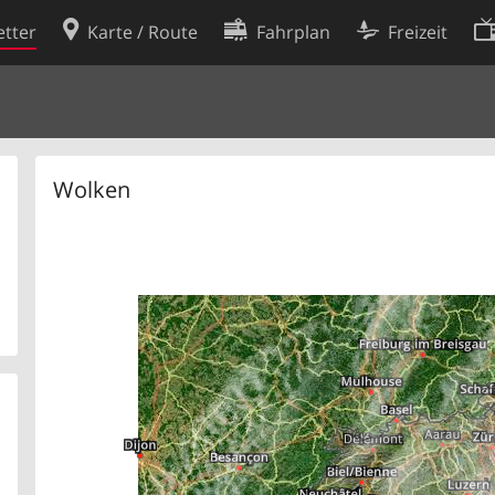
tter
Karte / Route
Fahrplan
Freizeit
Cookie-Richtlinie
ingungen
Cookie-Einstellungen
rklärung
Entwickler
Wolken