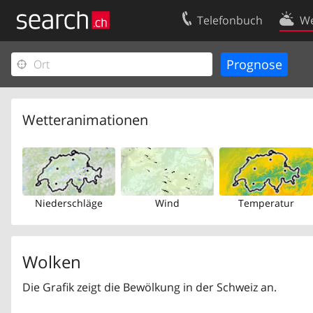
Telefonbuch
We
Ihr Eintrag
Kontakt
Kundencenter Geschäftskunden
Nutzungsbed
Impressum
Datenschutze
Wetteranimationen
Niederschläge
Wind
Temperatur
Wolken
Die Grafik zeigt die Bewölkung in der Schweiz an.