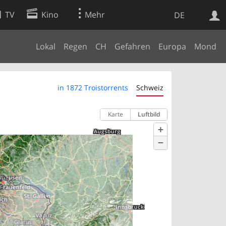
TV
Kino
Mehr
DE
Lokal
Regen
CH
Gefahren
Europa
Mond
Websuche
Apps
in 1872 Troistorrents
Schweiz
Karte
Luftbild
+
−