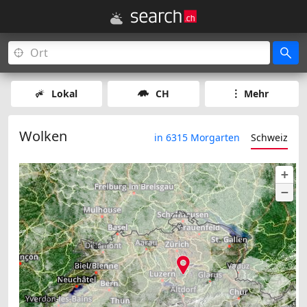
Lokal
CH
Mehr
Wolken
in 6315 Morgarten
Schweiz
+
−