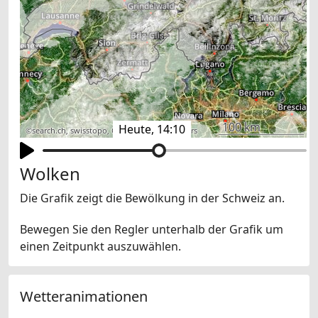
100 km
Heute, 14:10
©
search.ch
,
swisstopo
,
OpenStreetMap
,
others
Wolken
Die Grafik zeigt die Bewölkung in der Schweiz an.
Bewegen Sie den Regler unterhalb der Grafik um
einen Zeitpunkt auszuwählen.
Wetteranimationen