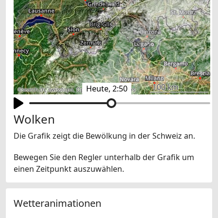
100 km
Heute, 2:50
©
search.ch
,
swisstopo
,
OpenStreetMap
,
others
Wolken
Die Grafik zeigt die Bewölkung in der Schweiz an.
Bewegen Sie den Regler unterhalb der Grafik um
einen Zeitpunkt auszuwählen.
Wetteranimationen