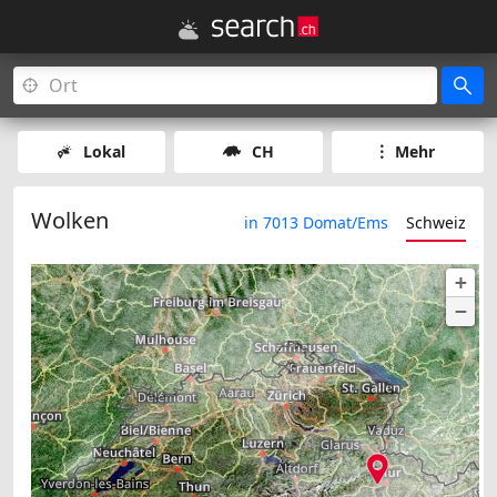
Lokal
CH
Mehr
Wolken
in 7013 Domat/Ems
Schweiz
+
−