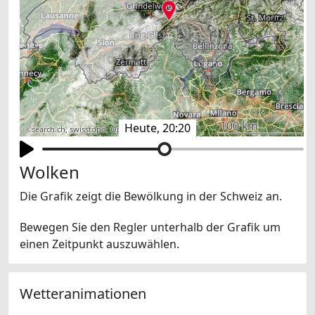
100 km
Heute, 20:20
©
search.ch
,
swisstopo
,
OpenStreetMap
,
others
Wolken
Die Grafik zeigt die Bewölkung in der Schweiz an.
Bewegen Sie den Regler unterhalb der Grafik um
einen Zeitpunkt auszuwählen.
Wetteranimationen