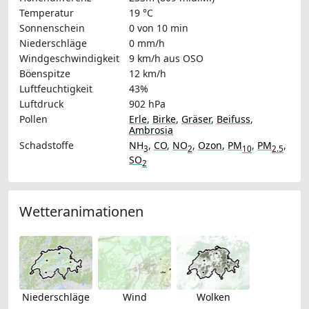
Temperatur
19 °C
Sonnenschein
0 von 10 min
Niederschläge
0 mm/h
Windgeschwindigkeit
9 km/h
aus OSO
Böenspitze
12 km/h
Luftfeuchtigkeit
43%
Luftdruck
902 hPa
Pollen
Erle
,
Birke
,
Gräser
,
Beifuss
,
Ambrosia
Schadstoffe
NH
,
CO
,
NO
,
Ozon
,
PM
,
PM
,
3
2
10
2.5
SO
2
Wetteranimationen
Niederschläge
Wind
Wolken