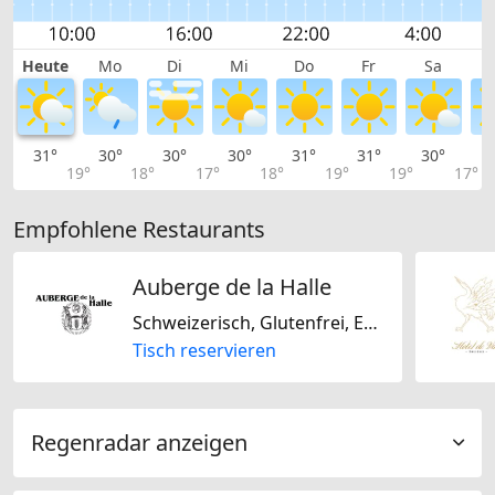
Heute
Mo
Di
Mi
Do
Fr
Sa
31°
30°
30°
30°
31°
31°
30°
2
19°
18°
17°
18°
19°
19°
17°
Empfohlene Restaurants
Auberge de la Halle
Schweizerisch, Glutenfrei, Europäisch
Tisch reservieren
Regenradar anzeigen