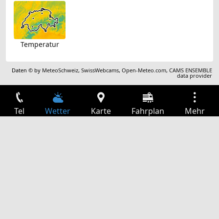
Temperatur
Daten © by
MeteoSchweiz
,
SwissWebcams
,
Open-Meteo.com
,
CAMS ENSEMBLE
data provider
Tel
Wetter
Karte
Fahrplan
Mehr
Anmelden
Dienste
Abfahrtstabelle
Freizeit