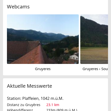
Webcams
Gruyeres
Gruyeres › Sout
Aktuelle Messwerte
Station: Plaffeien, 1042 m.ü.M.
Distanz zu Gruyères
23.1 km
Höhendifferenz
233m (809 m.ü.M.)