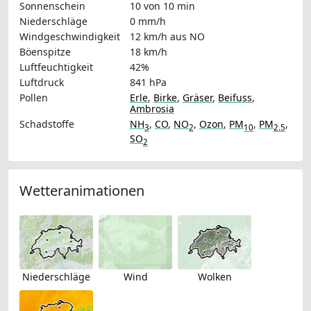
Sonnenschein
10 von 10 min
Niederschläge
0 mm/h
Windgeschwindigkeit
12 km/h
aus NO
Böenspitze
18 km/h
Luftfeuchtigkeit
42%
Luftdruck
841 hPa
Pollen
Erle
,
Birke
,
Gräser
,
Beifuss
,
Ambrosia
Schadstoffe
NH
,
CO
,
NO
,
Ozon
,
PM
,
PM
,
3
2
10
2.5
SO
2
Wetteranimationen
Niederschläge
Wind
Wolken