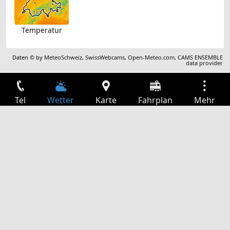
Temperatur
Daten © by
MeteoSchweiz
,
SwissWebcams
,
Open-Meteo.com
,
CAMS ENSEMBLE
data provider
Tel
Wetter
Karte
Fahrplan
Mehr
Anmelden
Dienste
Abfahrtstabelle
Freizeit
TV-Programm