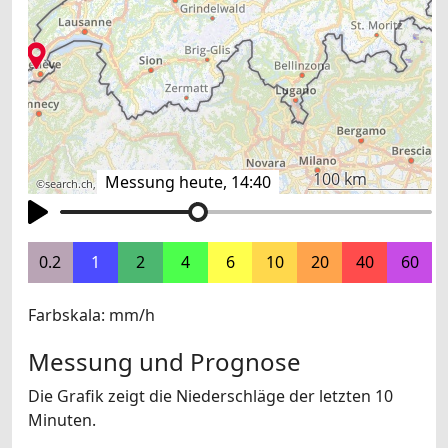
100 km
Messung heute, 14:40
©
search.ch
,
swisstopo
,
OpenStreetMap
,
others
0.2
1
2
4
6
10
20
40
60
Farbskala: mm/h
Messung und Prognose
Die Grafik zeigt die Niederschläge der letzten 10
Minuten.