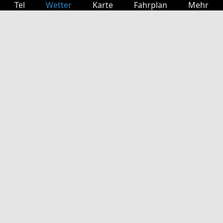
Tel
Wetter
Karte
Fahrplan
Mehr
Anmelden
Dienste
Abfahrtstabelle
Freizeit
TV-Programm
Kinoprogramm
Websuche
App