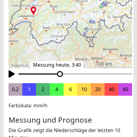
100 km
Messung heute, 3:40
©
search.ch
,
swisstopo
,
OpenStreetMap
,
others
0.2
1
2
4
6
10
20
40
60
Farbskala: mm/h
Messung und Prognose
Die Grafik zeigt die Niederschläge der letzten 10