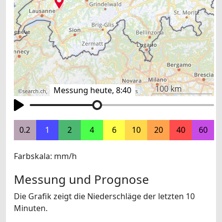
100 km
Messung heute, 8:40
©
search.ch
,
swisstopo
,
OpenStreetMap
,
others
0.2
1
2
4
6
10
20
40
60
Farbskala: mm/h
Messung und Prognose
Die Grafik zeigt die Niederschläge der letzten 10
Minuten.