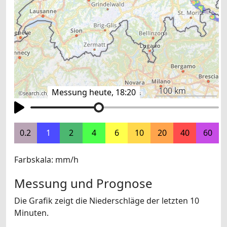
100 km
Messung heute, 18:20
©
search.ch
,
swisstopo
,
OpenStreetMap
,
others
0.2
1
2
4
6
10
20
40
60
Farbskala: mm/h
Messung und Prognose
Die Grafik zeigt die Niederschläge der letzten 10
Minuten.