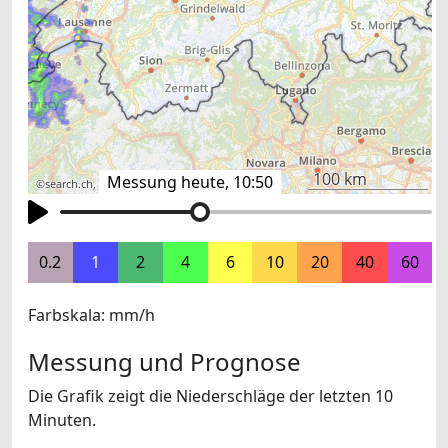
100 km
Messung heute, 10:50
©
search.ch
,
swisstopo
,
OpenStreetMap
,
others
0.2
1
2
4
6
10
20
40
60
Farbskala: mm/h
Messung und Prognose
Die Grafik zeigt die Niederschläge der letzten 10
Minuten.