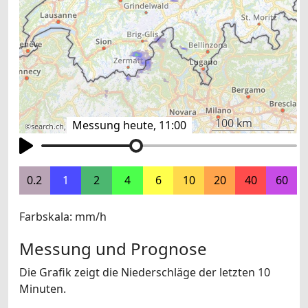
100 km
Messung heute, 11:00
©
search.ch
,
swisstopo
,
OpenStreetMap
,
others
0.2
1
2
4
6
10
20
40
60
Farbskala: mm/h
Messung und Prognose
Die Grafik zeigt die Niederschläge der letzten 10
Minuten.