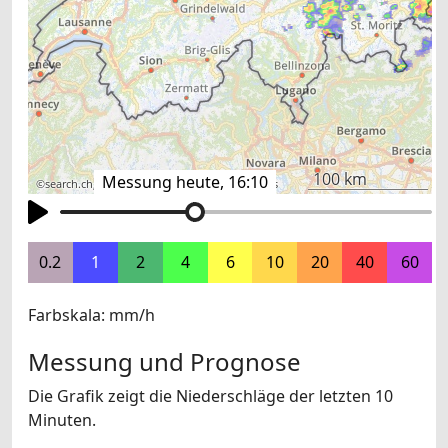
100 km
Messung heute, 16:10
©
search.ch
,
swisstopo
,
OpenStreetMap
,
others
0.2
1
2
4
6
10
20
40
60
Farbskala: mm/h
Messung und Prognose
Die Grafik zeigt die Niederschläge der letzten 10
Minuten.