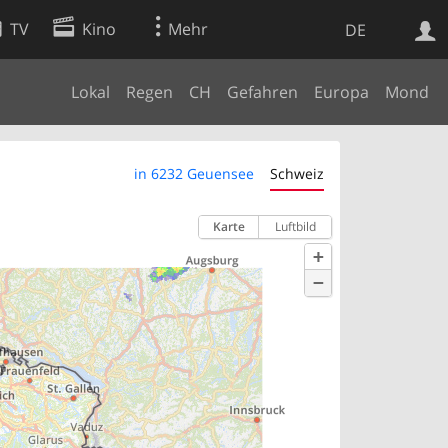
TV
Kino
Mehr
DE
Lokal
Regen
CH
Gefahren
Europa
Mond
Websuche
Apps
in 6232 Geuensee
Schweiz
Karte
Luftbild
+
−