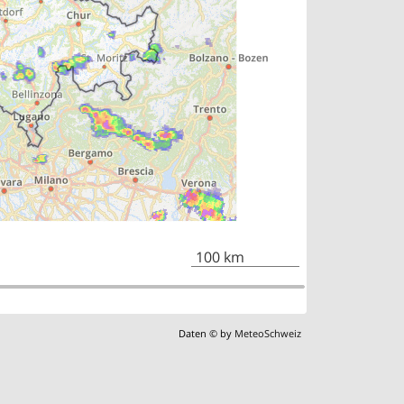
100 km
Daten © by
MeteoSchweiz