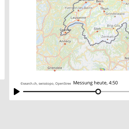
Messung heute, 4:50
©
search.ch
,
swisstopo
,
OpenStreetMap
,
others