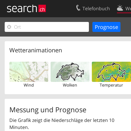
Telefonbuch
We
Ihr Eintrag
Kontakt
Kundencenter Geschäftskunden
Nutzungsbed
Impressum
Datenschutze
Wetteranimationen
Wind
Wolken
Temperatur
Messung und Prognose
Die Grafik zeigt die Niederschläge der letzten 10
Minuten.