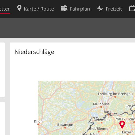
tter
Karte / Route
Fahrplan
Freizeit
Cookie-Richtlinie
ingungen
Cookie-Einstellungen
rklärung
Entwickler
Niederschläge