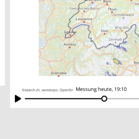
Messung heute, 19:10
©
search.ch
,
swisstopo
,
OpenStreetMap
,
others