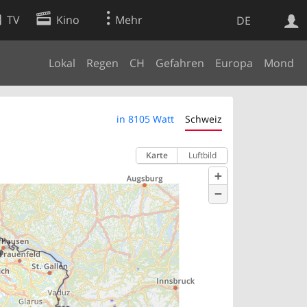
TV
Kino
Mehr
DE
Lokal
Regen
CH
Gefahren
Europa
Mond
Websuche
Apps
in 8105 Watt
Schweiz
Karte
Luftbild
+
−