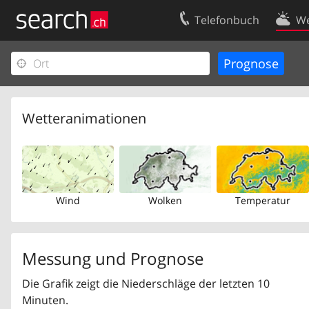
Telefonbuch
We
Ihr Eintrag
Kontakt
Kundencenter Geschäftskunden
Nutzungsbed
Impressum
Datenschutze
Wetteranimationen
Wind
Wolken
Temperatur
Messung und Prognose
Die Grafik zeigt die Niederschläge der letzten 10
Minuten.