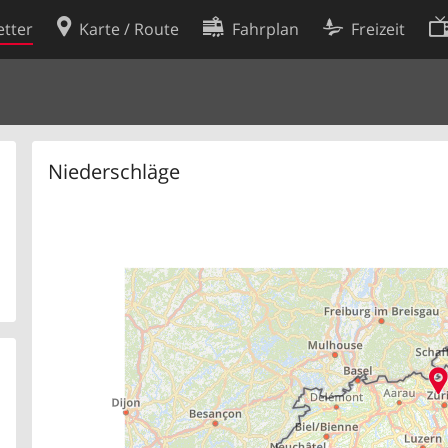
tter
Karte / Route
Fahrplan
Freizeit
Cookie-Richtlinie
ingungen
Cookie-Einstellungen
rklärung
Entwickler
Niederschläge