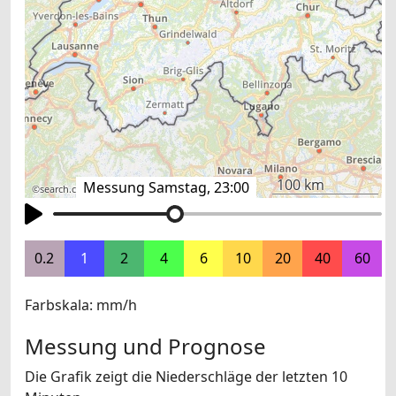
100 km
Messung Samstag, 23:00
©
search.ch
,
swisstopo
,
OpenStreetMap
,
others
0.2
1
2
4
6
10
20
40
60
Farbskala: mm/h
Messung und Prognose
Die Grafik zeigt die Niederschläge der letzten 10