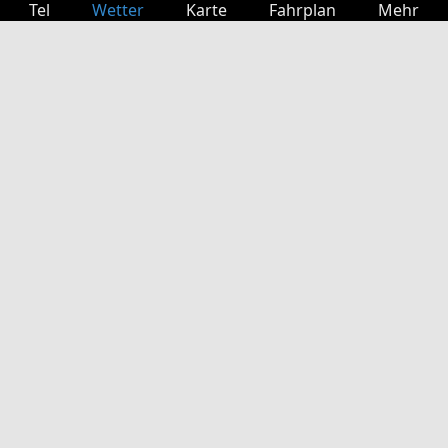
Tel
Wetter
Karte
Fahrplan
Mehr
Anmelden
Dienste
Abfahrtstabelle
Freizeit
TV-Programm
Kinoprogramm
Websuche
App