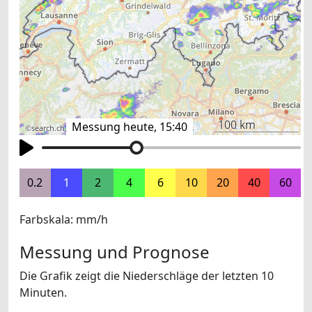
100 km
Messung heute, 15:40
©
search.ch
,
swisstopo
,
OpenStreetMap
,
others
0.2
1
2
4
6
10
20
40
60
Farbskala: mm/h
Messung und Prognose
Die Grafik zeigt die Niederschläge der letzten 10
Minuten.