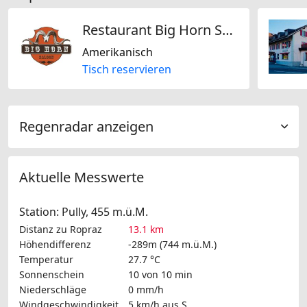
Restaurant Big Horn Saloon
Amerikanisch
Tisch reservieren
Regenradar anzeigen
Aktuelle Messwerte
Station: Pully, 455 m.ü.M.
Distanz zu Ropraz
13.1 km
Höhendifferenz
-289m (744 m.ü.M.)
Temperatur
27.7 °C
Sonnenschein
10 von 10 min
Niederschläge
0 mm/h
Windgeschwindigkeit
5 km/h
aus S