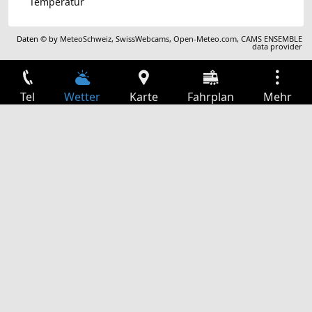
Temperatur
Daten © by
MeteoSchweiz
,
SwissWebcams
,
Open-Meteo.com
,
CAMS ENSEMBLE
data provider
Tel
Wetter
Karte
Fahrplan
Mehr
Anmelden
Dienste
Abfahrtstabelle
Freizeit
TV-Programm
Kinoprogramm