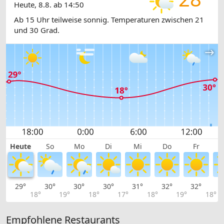
Heute, 8.8. ab 14:50
Ab 15 Uhr teilweise sonnig. Temperaturen zwischen 21
und 30 Grad.
Heute
So
Mo
Di
Mi
Do
Fr
29°
30°
30°
30°
31°
32°
32°
3
18°
19°
18°
17°
18°
19°
18°
Empfohlene Restaurants