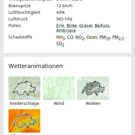
Böenspitze
12 km/h
Luftfeuchtigkeit
43%
Luftdruck
965 hPa
Pollen
Erle
,
Birke
,
Gräser
,
Beifuss
,
Ambrosia
Schadstoffe
NH
,
CO
,
NO
,
Ozon
,
PM
,
PM
,
3
2
10
2.5
SO
2
Wetteranimationen
Niederschläge
Wind
Wolken