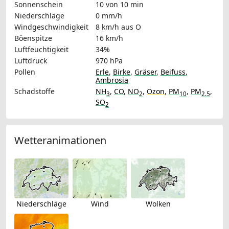
Sonnenschein
10 von 10 min
Niederschläge
0 mm/h
Windgeschwindigkeit
8 km/h
aus O
Böenspitze
16 km/h
Luftfeuchtigkeit
34%
Luftdruck
970 hPa
Pollen
Erle
,
Birke
,
Gräser
,
Beifuss
,
Ambrosia
Schadstoffe
NH
,
CO
,
NO
,
Ozon
,
PM
,
PM
,
3
2
10
2.5
SO
2
Wetteranimationen
Niederschläge
Wind
Wolken