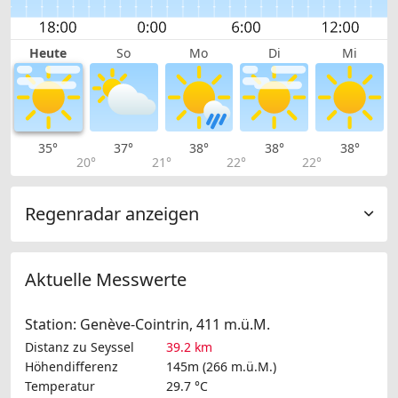
Heute
So
Mo
Di
Mi
35°
37°
38°
38°
38°
20°
21°
22°
22°
Regenradar anzeigen
Aktuelle Messwerte
Station: Genève-Cointrin, 411 m.ü.M.
Distanz zu Seyssel
39.2 km
Höhendifferenz
145m (266 m.ü.M.)
Temperatur
29.7 °C