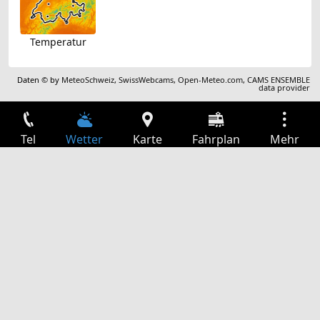
Temperatur
Daten © by
MeteoSchweiz
,
SwissWebcams
,
Open-Meteo.com
,
CAMS ENSEMBLE
data provider
Tel
Wetter
Karte
Fahrplan
Mehr
Anmelden
Dienste
Abfahrtstabelle
Freizeit
TV-Programm