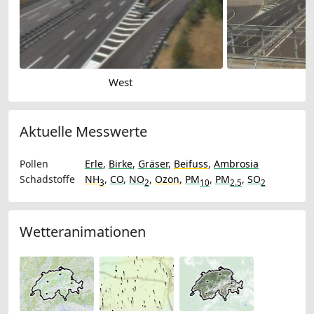
West
Aktuelle Messwerte
Pollen
Erle
,
Birke
,
Gräser
,
Beifuss
,
Ambrosia
Schadstoffe
NH
,
CO
,
NO
,
Ozon
,
PM
,
PM
,
SO
3
2
10
2.5
2
Wetteranimationen