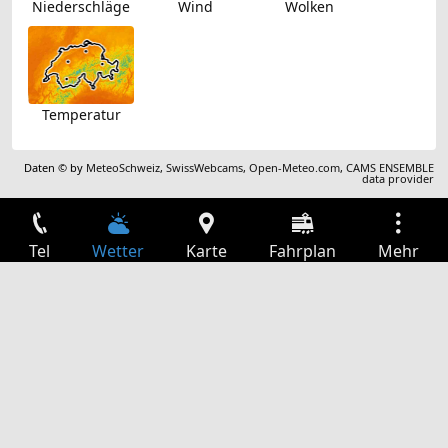
Niederschläge
Wind
Wolken
Temperatur
Daten © by
MeteoSchweiz
,
SwissWebcams
,
Open-Meteo.com
,
CAMS ENSEMBLE
data provider
Tel
Wetter
Karte
Fahrplan
Mehr
Anmelden
Dienste
Abfahrtstabelle
Freizeit