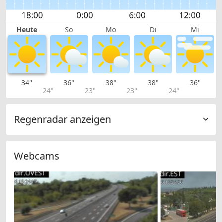
Heute
So
Mo
Di
Mi
34°
36°
38°
38°
36°
24°
23°
23°
24°
Regenradar anzeigen
Webcams