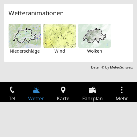
Wetteranimationen
Niederschläge
Wind
Wolken
Daten © by
MeteoSchweiz
Tel
Wetter
Karte
Fahrplan
Mehr
Anmelden
Dienste