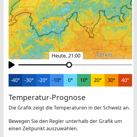
100 km
Heute, 21:00
©
search.ch
,
swisstopo
,
OpenStreetMap
,
others
-40°
-30°
-20°
-10°
0°
10°
20°
30°
40°
Temperatur-Prognose
Die Grafik zeigt die Temperaturen in der Schweiz an.
Bewegen Sie den Regler unterhalb der Grafik um
einen Zeitpunkt auszuwählen.