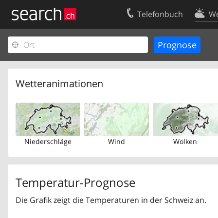
Telefonbuch
We
Ihr Eintrag
Kontakt
Kundencenter Geschäftskunden
Nutzungsbed
Impressum
Datenschutze
Wetteranimationen
Niederschläge
Wind
Wolken
Temperatur-Prognose
Die Grafik zeigt die Temperaturen in der Schweiz an.