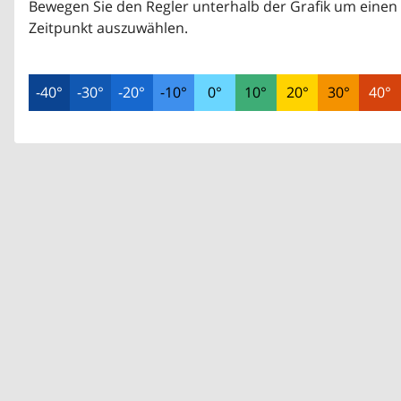
Bewegen Sie den Regler unterhalb der Grafik um einen
Zeitpunkt auszuwählen.
-40°
-30°
-20°
-10°
0°
10°
20°
30°
40°