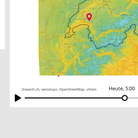
Heute, 5:00
©
search.ch
,
swisstopo
,
OpenStreetMap
,
others