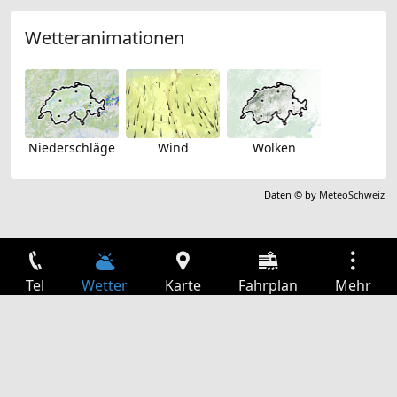
Wetteranimationen
Niederschläge
Wind
Wolken
Daten © by
MeteoSchweiz
Tel
Wetter
Karte
Fahrplan
Mehr
Anmelden
Dienste