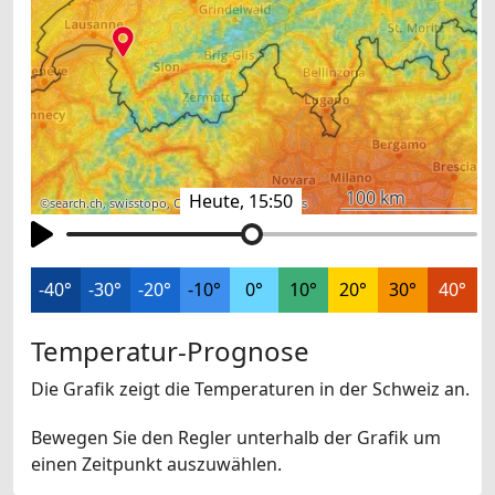
100 km
Heute, 15:50
©
search.ch
,
swisstopo
,
OpenStreetMap
,
others
-40°
-30°
-20°
-10°
0°
10°
20°
30°
40°
Temperatur-Prognose
Die Grafik zeigt die Temperaturen in der Schweiz an.
Bewegen Sie den Regler unterhalb der Grafik um
einen Zeitpunkt auszuwählen.