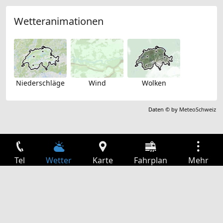
Wetteranimationen
Niederschläge
Wind
Wolken
Daten © by
MeteoSchweiz
Tel
Wetter
Karte
Fahrplan
Mehr
Anmelden
Dienste