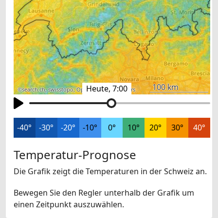
100 km
Heute, 7:00
©
search.ch
,
swisstopo
,
OpenStreetMap
,
others
-40°
-30°
-20°
-10°
0°
10°
20°
30°
40°
Temperatur-Prognose
Die Grafik zeigt die Temperaturen in der Schweiz an.
Bewegen Sie den Regler unterhalb der Grafik um
einen Zeitpunkt auszuwählen.