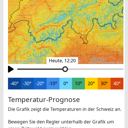
100 km
Heute, 12:20
©
search.ch
,
swisstopo
,
OpenStreetMap
,
others
-40°
-30°
-20°
-10°
0°
10°
20°
30°
40°
Temperatur-Prognose
Die Grafik zeigt die Temperaturen in der Schweiz an.
Bewegen Sie den Regler unterhalb der Grafik um