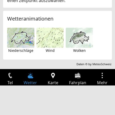
einen Zeitpunkt auszuwählen.
Wetteranimationen
Niederschläge
Wind
Wolken
Daten © by
MeteoSchweiz
Tel
Wetter
Karte
Fahrplan
Mehr
Anmelden
Dienste