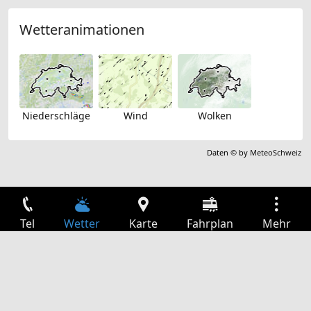
Wetteranimationen
Niederschläge
Wind
Wolken
Daten © by
MeteoSchweiz
Tel
Wetter
Karte
Fahrplan
Mehr
Anmelden
Dienste