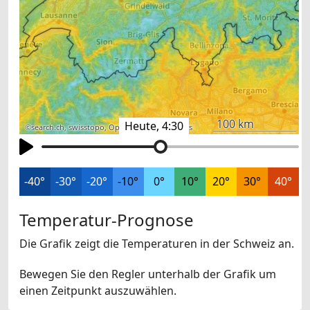
100 km
Heute, 4:30
©
search.ch
,
swisstopo
,
OpenStreetMap
,
others
-40°
-30°
-20°
-10°
0°
10°
20°
30°
40°
Temperatur-Prognose
Die Grafik zeigt die Temperaturen in der Schweiz an.
Bewegen Sie den Regler unterhalb der Grafik um
einen Zeitpunkt auszuwählen.