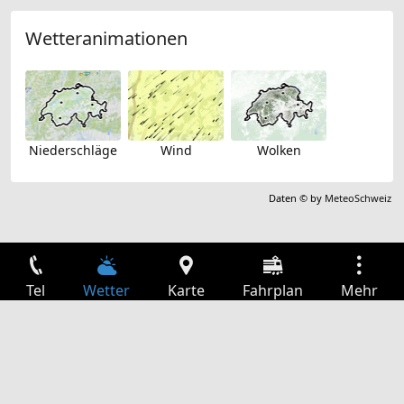
Wetteranimationen
Niederschläge
Wind
Wolken
Daten © by
MeteoSchweiz
Tel
Wetter
Karte
Fahrplan
Mehr
Anmelden
Dienste