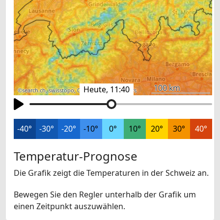
100 km
Heute, 11:40
©
search.ch
,
swisstopo
,
OpenStreetMap
,
others
-40°
-30°
-20°
-10°
0°
10°
20°
30°
40°
Temperatur-Prognose
Die Grafik zeigt die Temperaturen in der Schweiz an.
Bewegen Sie den Regler unterhalb der Grafik um
einen Zeitpunkt auszuwählen.