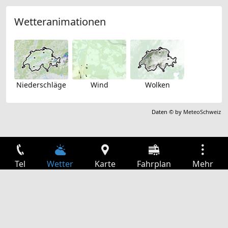
Wetteranimationen
Niederschläge
Wind
Wolken
Daten © by
MeteoSchweiz
Tel
Wetter
Karte
Fahrplan
Mehr
Anmelden
Dienste