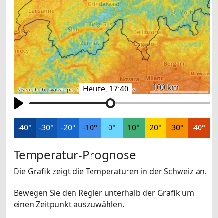
100 km
Heute, 17:40
©
search.ch
,
swisstopo
,
OpenStreetMap
,
others
-40°
-30°
-20°
-10°
0°
10°
20°
30°
40°
Temperatur-Prognose
Die Grafik zeigt die Temperaturen in der Schweiz an.
Bewegen Sie den Regler unterhalb der Grafik um
einen Zeitpunkt auszuwählen.