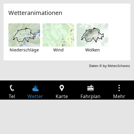
Wetteranimationen
Niederschläge
Wind
Wolken
Daten © by
MeteoSchweiz
Tel
Wetter
Karte
Fahrplan
Mehr
Anmelden
Dienste