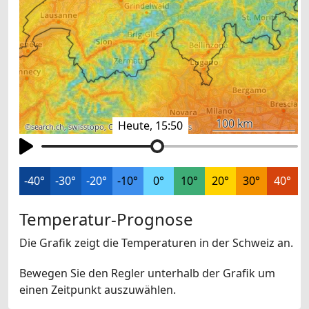
100 km
Heute, 15:50
©
search.ch
,
swisstopo
,
OpenStreetMap
,
others
-40°
-30°
-20°
-10°
0°
10°
20°
30°
40°
Temperatur-Prognose
Die Grafik zeigt die Temperaturen in der Schweiz an.
Bewegen Sie den Regler unterhalb der Grafik um
einen Zeitpunkt auszuwählen.