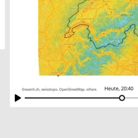
Heute, 20:40
©
search.ch
,
swisstopo
,
OpenStreetMap
,
others