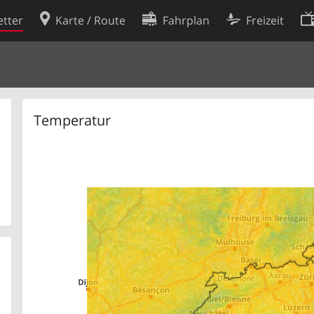
tter
Karte / Route
Fahrplan
Freizeit
Cookie-Richtlinie
ingungen
Cookie-Einstellungen
rklärung
Entwickler
Temperatur