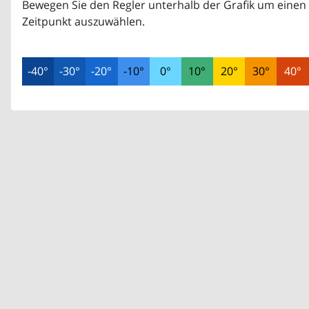
Bewegen Sie den Regler unterhalb der Grafik um einen
Zeitpunkt auszuwählen.
-40°
-30°
-20°
-10°
0°
10°
20°
30°
40°