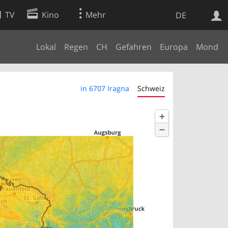
TV
Kino
Mehr
DE
Lokal
Regen
CH
Gefahren
Europa
Mond
Websuche
Apps
in 6707 Iragna
Schweiz
+
−