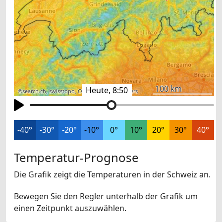
100 km
Heute, 8:50
©
search.ch
,
swisstopo
,
OpenStreetMap
,
others
-40°
-30°
-20°
-10°
0°
10°
20°
30°
40°
Temperatur-Prognose
Die Grafik zeigt die Temperaturen in der Schweiz an.
Bewegen Sie den Regler unterhalb der Grafik um
einen Zeitpunkt auszuwählen.