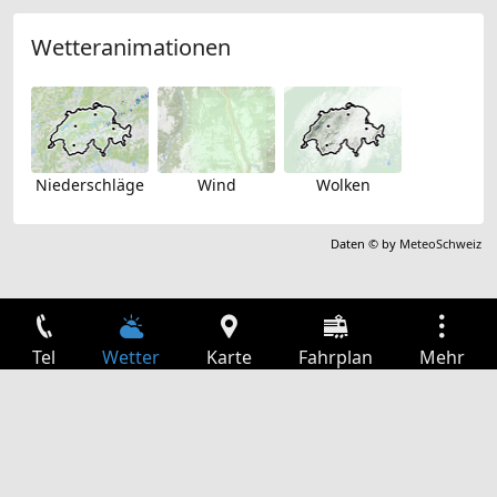
Wetteranimationen
Niederschläge
Wind
Wolken
Daten © by
MeteoSchweiz
Tel
Wetter
Karte
Fahrplan
Mehr
Anmelden
Dienste