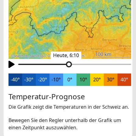
100 km
Heute, 6:10
©
search.ch
,
swisstopo
,
OpenStreetMap
,
others
-40°
-30°
-20°
-10°
0°
10°
20°
30°
40°
Temperatur-Prognose
Die Grafik zeigt die Temperaturen in der Schweiz an.
Bewegen Sie den Regler unterhalb der Grafik um
einen Zeitpunkt auszuwählen.