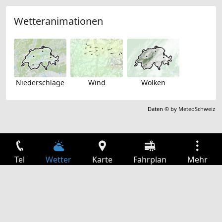
Wetteranimationen
Niederschläge
Wind
Wolken
Daten © by
MeteoSchweiz
Tel
Wetter
Karte
Fahrplan
Mehr
Anmelden
Dienste