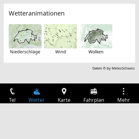
Wetteranimationen
Niederschläge
Wind
Wolken
Daten © by
MeteoSchweiz
Tel
Wetter
Karte
Fahrplan
Mehr
Anmelden
Dienste