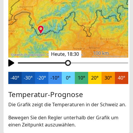
100 km
Heute, 18:30
©
search.ch
,
swisstopo
,
OpenStreetMap
,
others
-40°
-30°
-20°
-10°
0°
10°
20°
30°
40°
Temperatur-Prognose
Die Grafik zeigt die Temperaturen in der Schweiz an.
Bewegen Sie den Regler unterhalb der Grafik um
einen Zeitpunkt auszuwählen.