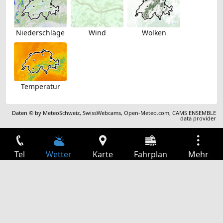
Niederschläge
Wind
Wolken
Temperatur
Daten © by
MeteoSchweiz
,
SwissWebcams
,
Open-Meteo.com
,
CAMS ENSEMBLE
data provider
Tel
Wetter
Karte
Fahrplan
Mehr
Anmelden
Dienste