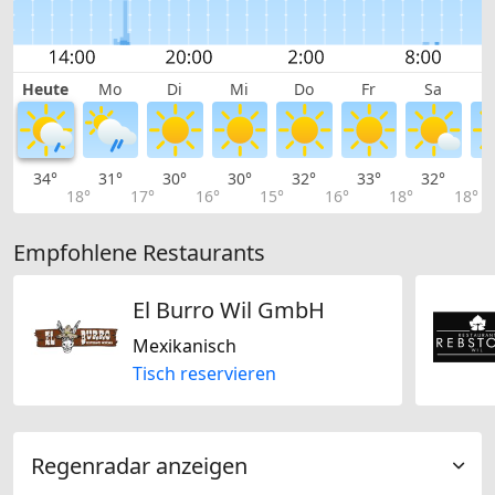
Heute
Mo
Di
Mi
Do
Fr
Sa
34°
31°
30°
30°
32°
33°
32°
2
18°
17°
16°
15°
16°
18°
18°
Empfohlene Restaurants
El Burro Wil GmbH
Mexikanisch
Tisch reservieren
Regenradar anzeigen