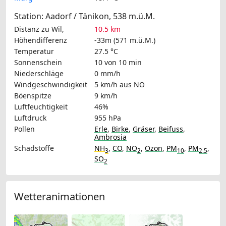
Station: Aadorf / Tänikon, 538 m.ü.M.
Distanz zu Wil,
10.5 km
Höhendifferenz
-33m (571 m.ü.M.)
Temperatur
27.5 °C
Sonnenschein
10 von 10 min
Niederschläge
0 mm/h
Windgeschwindigkeit
5 km/h
aus NO
Böenspitze
9 km/h
Luftfeuchtigkeit
46%
Luftdruck
955 hPa
Pollen
Erle
,
Birke
,
Gräser
,
Beifuss
,
Ambrosia
Schadstoffe
NH
,
CO
,
NO
,
Ozon
,
PM
,
PM
,
3
2
10
2.5
SO
2
Wetteranimationen