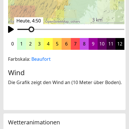
3 km
Heute, 4:50
©
search.ch
,
swisstopo
,
OpenStreetMap
,
others
0
1
2
3
4
5
6
7
8
9
10
11
12
Farbskala:
Beaufort
Wind
Die Grafik zeigt den Wind an (10 Meter über Boden).
Wetteranimationen