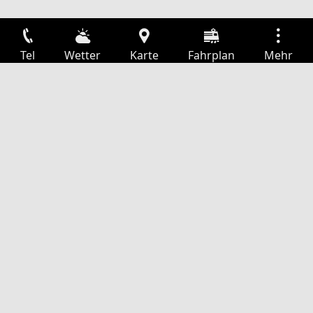
Tel
Wetter
Karte
Fahrplan
Mehr
Anmelden
Dienste
Abfahrtstabelle
Freizeit
TV-Programm
Kinoprogramm
Websuche
App