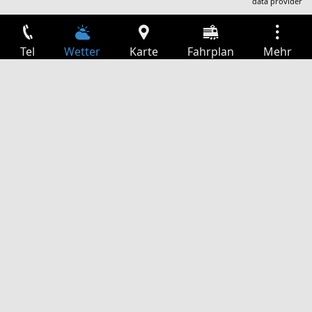
data provider
Tel
Wetter
Karte
Fahrplan
Mehr
Anmelden
Dienste
Abfahrtstabelle
Freizeit
TV-Programm
Kinoprogramm
Websuche
App