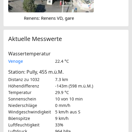
Renens: Renens VD, gare
Aktuelle Messwerte
Wassertemperatur
Venoge
22.4 °C
Station: Pully, 455 m.ü.M.
Distanz zu 1032
7.3 km
Höhendifferenz
-143m (598 m.ü.M.)
Temperatur
29.9 °C
Sonnenschein
10 von 10 min
Niederschläge
0 mm/h
Windgeschwindigkeit
5 km/h
aus S
Böenspitze
9 km/h
Luftfeuchtigkeit
33%
Luftdruck
964 hPa