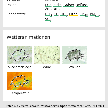
Pollen
Erle
,
Birke
,
Gräser
,
Beifuss
,
Ambrosia
Schadstoffe
NH
,
CO
,
NO
,
Ozon
,
PM
,
PM
,
3
2
10
2.5
SO
2
Wetteranimationen
Niederschläge
Wind
Wolken
Temperatur
Daten © by
MeteoSchweiz
,
SwissWebcams
,
Open-Meteo.com
,
CAMS ENSEMBLE