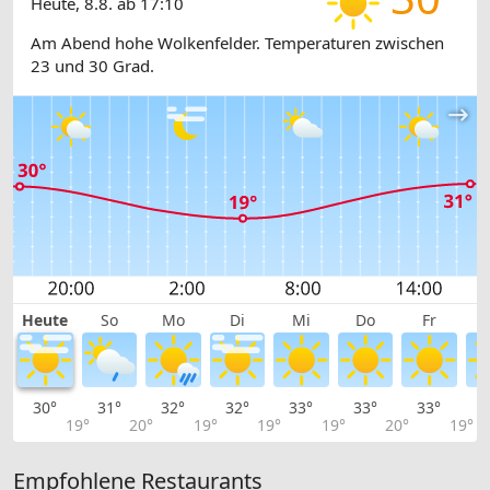
Heute, 8.8. ab 17:10
Am Abend hohe Wolkenfelder. Temperaturen zwischen
23 und 30 Grad.
Heute
So
Mo
Di
Mi
Do
Fr
30°
31°
32°
32°
33°
33°
33°
3
19°
20°
19°
19°
19°
20°
19°
Empfohlene Restaurants