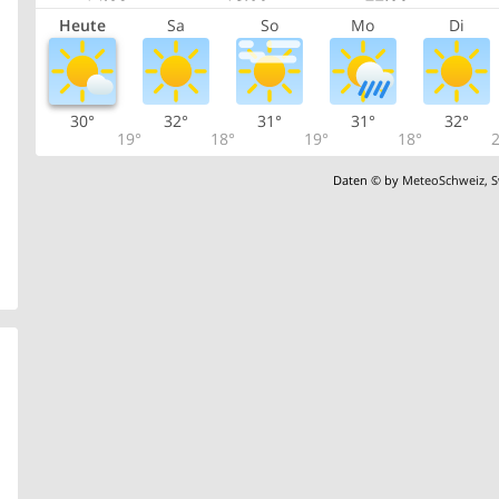
Heute
Sa
So
Mo
Di
30°
32°
31°
31°
32°
19°
18°
19°
18°
2
Daten © by
MeteoSchweiz
,
S