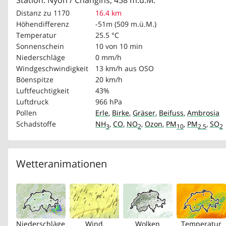
Station: Nyon / Changins, 458 m.ü.M.
Distanz zu 1170
16.4 km
Höhendifferenz
-51m (509 m.ü.M.)
Temperatur
25.5 °C
Sonnenschein
10 von 10 min
Niederschläge
0 mm/h
Windgeschwindigkeit
13 km/h
aus OSO
Böenspitze
20 km/h
Luftfeuchtigkeit
43%
Luftdruck
966 hPa
Pollen
Erle
,
Birke
,
Gräser
,
Beifuss
,
Ambrosia
Schadstoffe
NH
,
CO
,
NO
,
Ozon
,
PM
,
PM
,
SO
3
2
10
2.5
2
Wetteranimationen
Niederschläge
Wind
Wolken
Temperatur