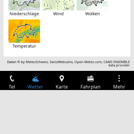
Niederschläge
Wind
Wolken
Temperatur
Daten © by
MeteoSchweiz
,
SwissWebcams
,
Open-Meteo.com
,
CAMS ENSEMBLE
data provider
Tel
Wetter
Karte
Fahrplan
Mehr
Anmelden
Dienste
Abfahrtstabelle