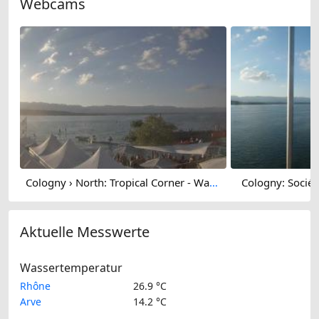
Webcams
Cologny › North: Tropical Corner - Wake Up School Of Wakeboard - Foil - Surf
Cologny: Socié
Aktuelle Messwerte
Wassertemperatur
Rhône
26.9 °C
Arve
14.2 °C