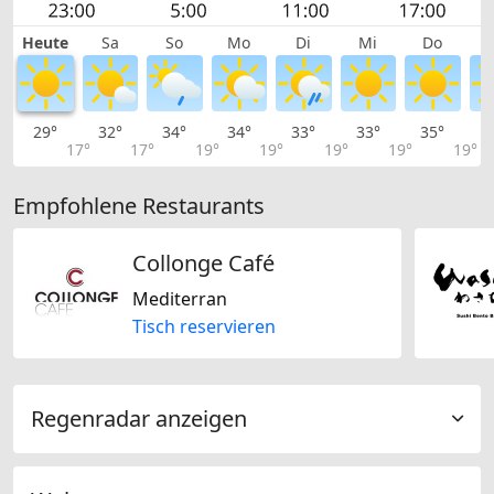
Heute
Sa
So
Mo
Di
Mi
Do
29°
32°
34°
34°
33°
33°
35°
3
17°
17°
19°
19°
19°
19°
19°
Empfohlene Restaurants
Collonge Café
Mediterran
Tisch reservieren
Regenradar anzeigen