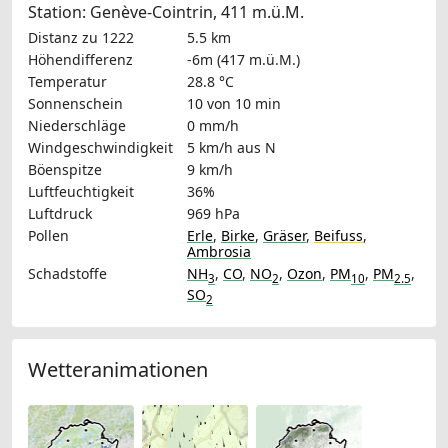
Station: Genève-Cointrin, 411 m.ü.M.
Distanz zu 1222
5.5 km
Höhendifferenz
-6m (417 m.ü.M.)
Temperatur
28.8 °C
Sonnenschein
10 von 10 min
Niederschläge
0 mm/h
Windgeschwindigkeit
5 km/h
aus N
Böenspitze
9 km/h
Luftfeuchtigkeit
36%
Luftdruck
969 hPa
Pollen
Erle
,
Birke
,
Gräser
,
Beifuss
,
Ambrosia
Schadstoffe
NH
,
CO
,
NO
,
Ozon
,
PM
,
PM
,
3
2
10
2.5
SO
2
Wetteranimationen